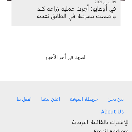
09 دجنبر 2021
في أوهايو: أجرت عملية زراعة كبد
وأصبحت ممرضة في الطابق نفسه
المزيد في أخر الأخبار
Footer menu
من نحن
خريطة الموقع
اعلن معنا
اتصل بنا
About Us
للإشترك بالقائمة البريدية
Email Address