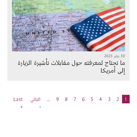
الصورة
30 يناير 2023
ما تحتاج لمعرفته حول مقابلات تأشيرة الزيارة
إلى أمريكا
Pagination
1
2
3
4
5
6
7
8
9
…
التالي
Last
Last page
Next page
»
›