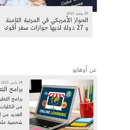
20 يوليوز 2023
الجواز الأمريكي في المرتبة الثامنة
و 27 دولة لديها جوازات سفر أقوى
عن أوهايو
الصورة
29 مارس 2023
برامج التع
برامج التعل
من الكليات 
العديد من ال
شخصية ملح