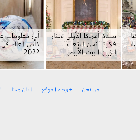
كيا
سيدة أمريكا الأولى تختار
أبرز معلومات ع
ومات
فكرة "نحن الشعب"
كأس العالم في 
لتزيين البيت الأبيض
2022
Footer menu
من نحن
خريطة الموقع
اعلن معنا
ا