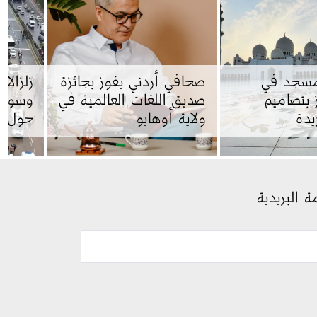
ر 20 مسجد في
صحافي أردني يفوز بجائزة
زلزالا
ز بتصاميم
صديق اللغات العالمية في
وسوري
يدة
ولاية أوهايو
حول ال
ة البريدية