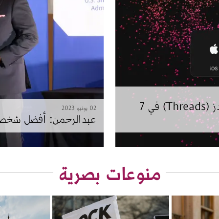
10 ملايين شخص سجلوا في تطبيق ثريدز (Threads) في 7
02 يونيو 2023
عبدالرحمن: أفضل شخصية 
منوعات بصرية