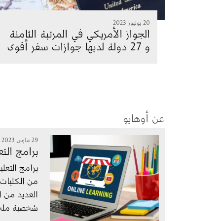
20 يوليوز 2023
الجواز الأمريكي في المرتبة الثامنة
و 27 دولة لديها جوازات سفر أقوى
عن أوهايو
الصورة
29 مارس 2023
برامج التع
برامج التعل
من الكليات 
العديد من ال
شخصية ملح