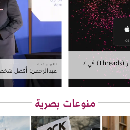
10 ملايين شخص سجلوا في تطبيق ثريدز (Threads) في 7
02 يونيو 2023
عبدالرحمن: أفضل شخصية 
منوعات بصرية