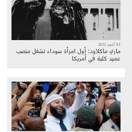
03 أكتوبر 2022
ماري ماكلاود: أول امرأة سوداء تشغل منصب
عميد كلية في أمريكا
الصورة