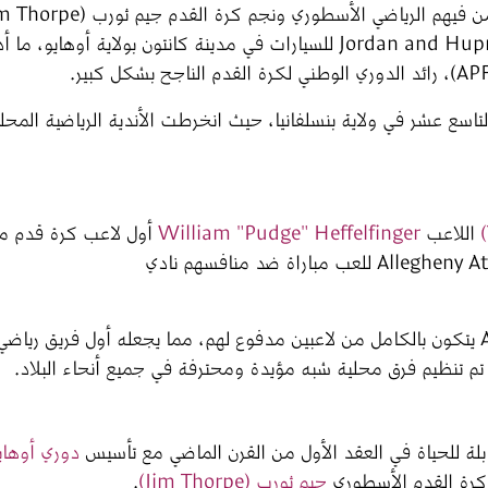
لتنظيم دوري كرة قدم محترف في معرض Jordan and Hupmobile للسيارات في مدينة كانتون بولاية أوهاي
تاسع عشر في ولاية بنسلفانيا، حيث انخرطت الأندية الرياضية المحل
 اللاعب 
William "Pudge" Heffelfinger
 أول لاعب كرة قدم م
بحلول عام 1896، كان اتحاد Allegheny Athletic يتكون بالكامل من لاعبين مدفوع لهم، مما يجعله أول فريق رياض
تم تنظيم فرق محلية شبه مؤيدة ومحترفة في جميع أنحاء البلاد.
ابلة للحياة في العقد الأول من القرن الماضي مع تأسيس 
دوري أوهاي
 كرة القدم الأسطوري 
جيم ثورب (Jim Thorpe)
.