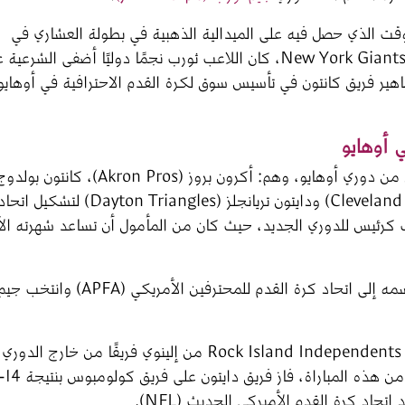
قت الذي حصل فيه على الميدالية الذهبية في بطولة العشاري في 
ستوكهولم عام 1912، ووقته في الملعب مع فريق New York Giants، كان اللاعب ثورب نجمًا دوليًا أضفى الشر
ير فريق كانتون في تأسيس سوق لكرة القدم الاحترافية في أوهايو
ي أوهايو
في 20 أغسطس 1920، اجتمع أصحاب أربعة فرق من دوري أوهايو، وهم: أكرون بروز (Akron Pros)، كانتون
(Canton Bulldogs)، كليفلاند إنديانز (Cleveland Indians) ودايتون تريانجلز (Dayton Triangles) لتشكيل
 كرئيس للدوري الجديد، حيث كان من المأمول أن تساعد شهرته الأ
في 17 سبتمبر، التقى الدوري مرة أخرى، تم تغيير اسمه إلى اتحاد كرة القدم للمح
بدأ الاتحاد اللعب في 26 سبتمبر، عندما هزم فريق Rock Island Independents من إلينوي فريقًا من خارج الدوري