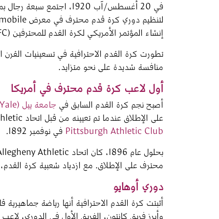
إنشاء المؤتمر الأمريكي لكرة القدم للمحترفين (APFC)، رائد الدوري الوطني لكرة القدم الناجح بشكل كبير. 
تطورت كرة القدم الاحترافية في تسعينيات القرن ال
منافسة شديدة على نحو متزايد.
أول لاعب كرة قدم محترف في أمريكا
أصبح نجم كرة القدم السابق في 
جامعة ييل (Yale)
على الإطلاق عندما تم تعيينه من قبل اتحاد Allegheny Athletic للعب مباراة ضد منافسهم نادي 
Pittsburgh Athletic Club
 في نوفمبر 1892.
محترف على الإطلاق. مع ازدياد شعبية كرة القدم، 
دوري أوهايو
أثبتت كرة القدم الاحترافية أنها رياضة جماهيرية ق
وأبرز فريق كانتون، الفريق الأول في الدوري، لاعب