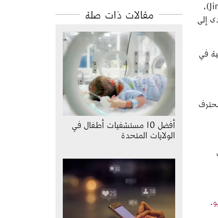
في 20 أغسطس/آب 1920، اجتمع سبعة رجال بمن فيهم الرياضي الأسطوري ونجم كرة القدم جيم ثورب (Jim Thorpe)، 
مقالات ذات صلة
و، ما أدى إلى 
ية في 
حترف 
أفضل 10 مستشفيات أطفال في
الولايات المتحدة
ي 
و
. 