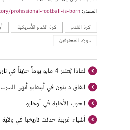
المصدر: 
ory/professional-football-is-born
كرة القدم
كرة القدم الأمريكية
أو
دوري المحترفين
لماذا يُعتبر 4 مايو يوماً حزيناً في تاريخ أوهايو؟
اتفاق دايتون في أوهايو أنهى الحرب 
الحرب الأهلية في أوهايو
أشياء غريبة حدثت تاريخيا في ولاية أ