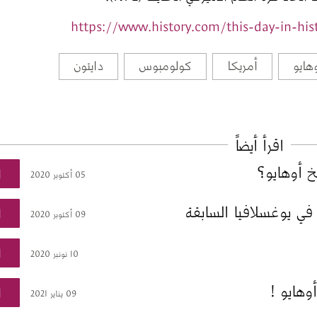
https://www.history.com/this-day-in-hist
هايو
أمريكا
كولومبوس
دايتون
اقرأ أيضاً
ا
05 أكتوبر 2020
في يوغسلافيا السابقة
ا
09 أكتوبر 2020
ا
10 نونبر 2020
وهايو !
ا
09 يناير 2021