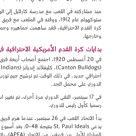
منذ مشاركته في اللعب مع مدرسة كارلايل إلى الو
كرة القدم الاحترافية، فقد ساهمت جماهيره وجماه
وخارجها. 
بدايات كرة القدم الأمريكية الاحترافية ف
احترافي جديد، في ذلك الوقت تم ترشيح جيم ثورب
الدوري على محمل الجد.
رسميا كأول رئيس للدوري.
المباراة الأولى بين فريقين من الاتحاد (APFA)، رائد اتحاد كرة القدم الأميركي الحديث (NFL).