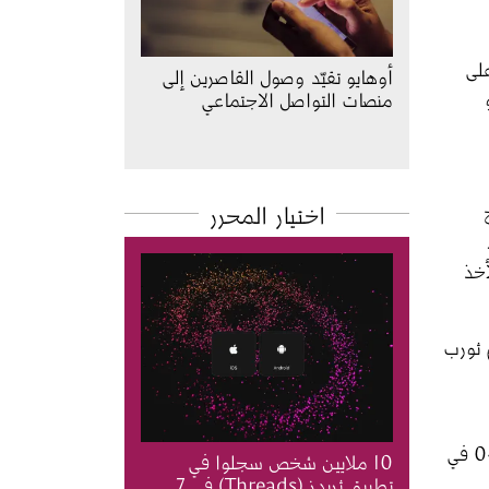
عية على 
أوهايو تقيّد وصول القاصرين إلى
 
منصات التواصل الاجتماعي
اختيار المحرر
 بولدوج 
 اتحاد 
خذ 
ترفين الأمريكي (APFA) وانتخب جيم ثورب 
 
يدعى St. Paul Ideals بنتيجة 48-0. بعد أسبوع من هذه المباراة، فاز فريق دايتون على فريق كولومبوس بنتيجة 14-0 في 
10 ملايين شخص سجلوا في
تطبيق ثريدز (Threads) في 7